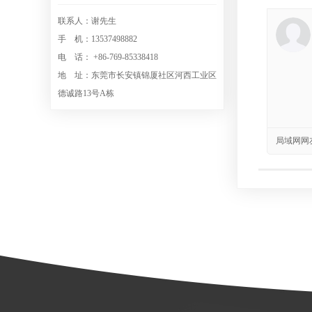
联系人：谢先生
手 机：13537498882
电 话： +86-769-85338418
地 址：东莞市长安镇锦厦社区河西工业区
德诚路13号A栋
局域网网