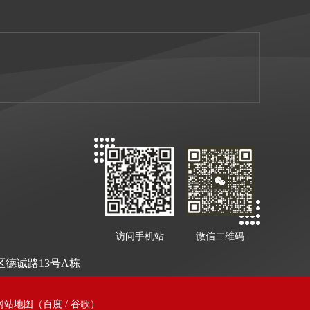
访问手机站
微信二维码
德诚路13号A栋
网站地图
（
百度
/
谷歌
）