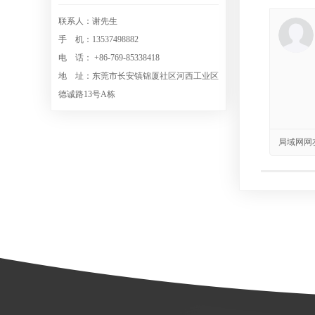
联系人：谢先生
手 机：13537498882
电 话： +86-769-85338418
地 址：东莞市长安镇锦厦社区河西工业区
德诚路13号A栋
局域网网