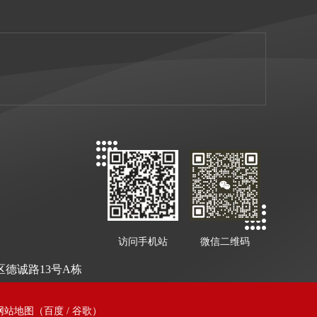
访问手机站
微信二维码
德诚路13号A栋
网站地图
（
百度
/
谷歌
）