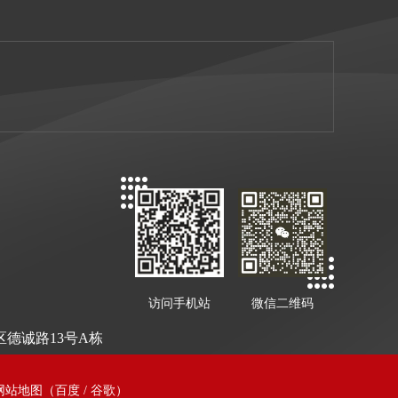
访问手机站
微信二维码
德诚路13号A栋
网站地图
（
百度
/
谷歌
）