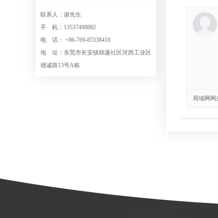
联系人：谢先生
手 机：13537498882
电 话： +86-769-85338418
地 址：东莞市长安镇锦厦社区河西工业区
德诚路13号A栋
局域网网